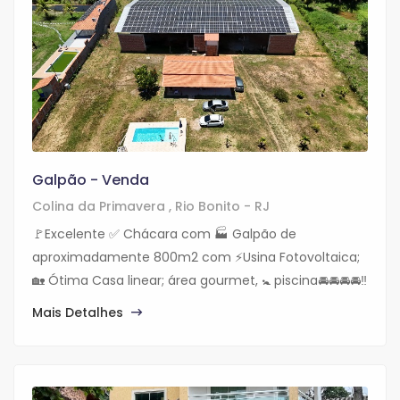
Galpão - Venda
Colina da Primavera , Rio Bonito - RJ
🚩Excelente ✅ Chácara com 🏭 Galpão de
aproximadamente 800m2 com ⚡️Usina Fotovoltaica;
🏡 Ótima Casa linear; área gourmet, 🚼 piscina🚘🚘🚘🚘‼️
Mais Detalhes